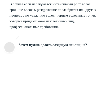
В случае если наблюдается интенсивный рост волос,
вросшие волосы, раздражение после бритья или других
процедур по удалению волос, черные волосяные точки,
которые придают коже неэстетичный вид,
профессиональные требования.
Зачем нужно делать лазерную эпиляцию?
Лазерная эпиляция проводится курсом. Для получения
долгосрочного стабильного эффекта необходимо от 4
до 10 процедур с интервалом 5 недель. Первый эффект
будет заметен уже через две недели после первой
процедуры.
Когда будет эффект?